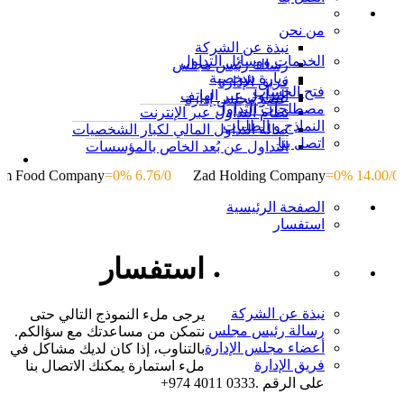
من نحن
نبذة عن الشركة
الخدمات ووسائل التداول
رسالة رئيس مجلس
زيارة شخصية
فريق الإدارة
فتح الحساب
التداول عبر الهاتف
عضو مجلس إدارة
مصطلحات التداول
نظام التداول عبر الإنترنت
النماذج و الطلبات
صالة التداول المالي لكبار الشخصيات
اتصل بنا
التداول عن بُعد الخاص بالمؤسسات
m Food Company
=0% 6.76/0
Zad Holding Company
=0% 14.00/0
الصفحة الرئيسية
استفسار
استفسار
نبذة عن الشركة
يرجى ملء النموذج التالي حتى
رسالة رئيس مجلس
نتمكن من مساعدتك مع سؤالكم.
أعضاء مجلس الإدارة
بالتناوب، إذا كان لديك مشاكل في
فريق الإدارة
ملء استمارة يمكنك الاتصال بنا
على الرقم
+974 4011 0333.